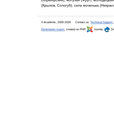
(Коринфский); могучая (Фруг); молодецка
(Крылов, Сологуб); сила моченька (Некр
© Academic, 2000-2026
Contact us:
Technical Support
,
Dictionaries export
, created on PHP,
Joomla,
Dr