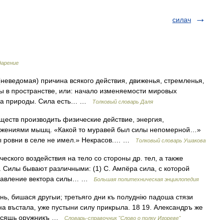
силач
дарение
(неведомая) причина всякого действия, движенья, стремленья,
ы в пространстве, или: начало изменяемости мировых
ила природы. Сила есть… …
Толковый словарь Даля
ществ производить физические действие, энергия,
ижениями мышц. «Какой то муравей был силы непомерной…»
ты ровни в селе не имел.» Некрасов.… …
Толковый словарь Ушакова
ского воздействия на тело со стороны др. тел, а также
. Силы бывают различными: (1) С. Ампёра сила, с которой
направление вектора силы… …
Большая политехническая энциклопедия
ень, бишася другыи; третьяго дни къ полуднію падоша стязи
ина въстала, уже пустыни силу прикрыла. 18 19. Александръ же
тысящь оружникъ …
Словарь-справочник "Слово о полку Игореве"