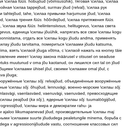
ая
\
силаа
füüs
.
hobujõud
(
võimsusühik
),
тяговая
\
силаа
, \
силаа
бойная
\
силаа
tappejõud
,
surmav
jõud
(
relval
), \
силаа
рук
ли
tahtejõud
,
tahe
, \
силаа
привычки
harjumuse
jõud
, \
силаа
ud
, \
силаа
трения
füüs
.
hõõrdejõud
, \
силаа
притяжения
füüs
.
s
, \
силаа
звука
füüs
.
heliintensiivsus
,
helitugevus
, \
силаа
света
gevus
,
единица
\
силаы
jõuühik
,
напрягать
все
свои
\
силаы
kogu
ponnistama
,
отдать
все
\
силаы
kogu
jõudu
andma
,
применять
силау
jõudu
tarvitama
,
помериться
\
силаами
jõudu
katsuma
,
vima
,
взять
\
силаой
jõuga
võtma
,
с
\
силаой
нажать
на
кнопку
täie
новление
имеет
\
силау
закона
määrusel
v
otsusel
on
seaduse
etuks
muutunud
v
oma
jõu
kaotanud
,
он
лишился
сил
tal
on
jõud
бщими
\
силаами
ühisel
jõul
,
своими
\
силаами
omal
jõul
,
с
ava
jõuga
;
ооружённые
\
силаы
sõj
.
relvajõud
,
объединённые
вооружённые
шные
\
силаы
sõj
.
õhujõud
,
lennuvägi
,
военно
-
морские
\
силаы
sõj
.
nlasvägi
,
vaenlasväed
,
vaenuvägi
,
vaenuväed
,
превосходящие
силаы
peajõud
(
ka
sõj
.
),
ядерные
\
силаы
sõj
.
tuumalöögijõud
,
rogressijõud
, \
силаы
мира
и
демократии
rahu
-
ja
и
ajaloo
liikumapanevad
jõud
,
производительные
\
силаы
maj
.
пными
\
силаами
suurte
jõududega
pealetungile
minema
,
борьба
с
udega
v
agressioonijõudude
vastu
,
соотношение
классовых
сил