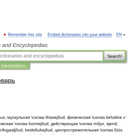
Remember this site
Embed dictionaries into your website
EN
s and Encyclopedias
Search!
Interpretations
оварь
sus
;
мускульная
\
силаа
lihasejõud
,
физическая
\
силаа
kehaline
v
рческая
\
силаа
loomejõud
,
действующая
\
силаа
mõjur
,
ajend
,
trifugaaljõud
,
kesktõukejõud
,
центростремительная
\
силаа
füüs
.