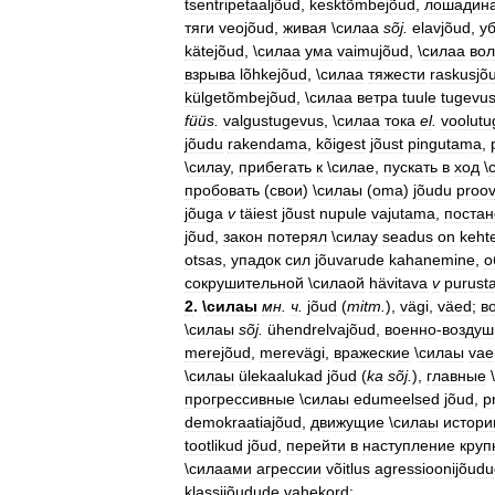
tsentripetaaljõud
,
kesktõmbejõud
,
лошадин
тяги
veojõud
,
живая
\
силаа
sõj
.
elavjõud
,
у
kätejõud
, \
силаа
ума
vaimujõud
, \
силаа
во
взрыва
lõhkejõud
, \
силаа
тяжести
raskusjõ
külgetõmbejõud
, \
силаа
ветра
tuule
tugevu
füüs
.
valgustugevus
, \
силаа
тока
el
.
voolutu
jõudu
rakendama
,
kõigest
jõust
pingutama
,
\
силау
,
прибегать
к
\
силае
,
пускать
в
ход
\
пробовать
(
свои
) \
силаы
(
oma
)
jõudu
proo
jõuga
v
täiest
jõust
nupule
vajutama
,
поста
jõud
,
закон
потерял
\
силау
seadus
on
keht
otsas
,
упадок
сил
jõuvarude
kahanemine
,
о
сокрушительной
\
силаой
hävitava
v
purust
2
. \
силаы
мн
.
ч
.
jõud
(
mitm
.
),
vägi
,
väed
;
в
\
силаы
sõj
.
ühendrelvajõud
,
военно
-
возду
merejõud
,
merevägi
,
вражеские
\
силаы
vae
\
силаы
ülekaalukad
jõud
(
ka
sõj
.
),
главные
\
прогрессивные
\
силаы
edumeelsed
jõud
,
p
demokraatiajõud
,
движущие
\
силаы
истори
tootlikud
jõud
,
перейти
в
наступление
кру
\
силаами
агрессии
võitlus
agressioonijõud
klassijõudude
vahekord
;
‚