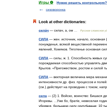
Игры ⚽
Нужно решить контрольную?
сизоворонка
Look at other dictionaries:
сила́ч
— силач, а, ом …
Русское словесное у
СИЛА
— жен. источник, начало, основная 
понужденья, всякой вещественой перемен
явлений, Хомяков. Тяготенье основная с
СИЛА
— силы, ж. 1. Способность живых су
порождаемая способностью управлять дв
Крылов. «Пригожеством, ростом и силой 
СИЛА
— векторная величина мера механиче
интенсивности др. физ. процессов и полей
(см.) действует на проводник с током; 
сила
— (2) 1. Войско, воинство: Бишася д
Игоревы. ...Уже бо, братіе, невеселая год
убоявся, большюю силу скуплѣваше: 10 