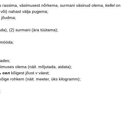
s
rassima
,
väsimusest
nõrkema
,
surmani
väsinud
olema
,
kellel
on
või
)
nahast
välja
pugema
;
jõudma
;
ada
), (
2
)
surmani
(
ära
tüütama
);
mööda
;
tades
;
õimuses
olema
(
näit
.
mõjutada
,
aidata
);
ь
сил
kõigest
jõust
v
väest
;
kõige
rohkem
(
näit
.
meeter
,
üks
kilogramm
);
;