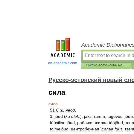
Academic Dictionarie
en-academic.com
Русско-эстонский новый словарь
Русско-эстонский новый сл
сила
сила
51
С
ж
.
неод
.
1
.
jõud
(
ka
ülek
.
),
jaks
,
ramm
,
tugevus
,
jõuli
füüsiline
jõud
,
рабочая
\
силаа
tööjõud
,
тво
toimejõud
,
центробежная
\
силаа
füüs
.
tsen