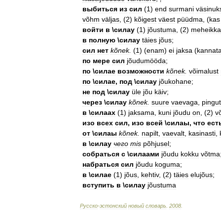
выбиться
из
сил
(
1
)
end
surmani
väsinuk
võhm
väljas
, (
2
)
kõigest
väest
püüdma
, (
kas
войти
в
\
силау
(
1
)
jõustuma
, (
2
)
meheikka
в
полную
\
силау
täies
jõus
;
сил
нет
kõnek
.
(
1
) (
enam
)
ei
jaksa
(
kannat
по
мере
сил
jõudumööda
;
по
\
силае
возможности
kõnek
.
võimalust
по
\
силае
,
под
\
силау
jõukohane
;
не
под
\
силау
üle
jõu
käiv
;
через
\
силау
kõnek
.
suure
vaevaga
,
pingu
в
\
силаах
(
1
)
jaksama
,
kuni
jõudu
on
, (
2
)
v
изо
всех
сил
,
изо
всей
\
силаы
,
что
ест
от
\
силаы
kõnek
.
napilt
,
vaevalt
,
kasinasti
,
в
\
силау
чего
mis
põhjusel
;
собраться
с
\
силаами
jõudu
kokku
võtma
набраться
сил
jõudu
koguma
;
в
\
силае
(
1
)
jõus
,
kehtiv
, (
2
)
täies
elujõus
;
вступить
в
\
силау
jõustuma
Русско
-
эстонский
новый
словарь
.
2008
.