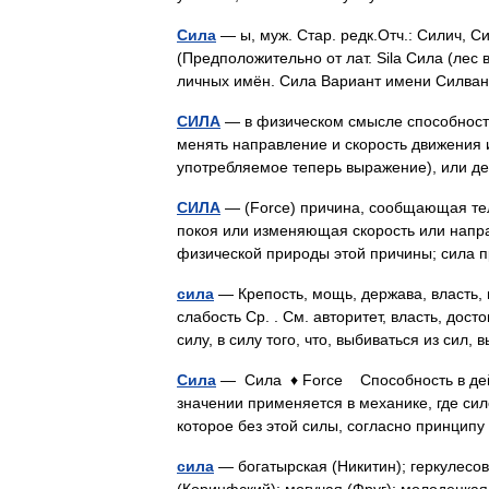
Сила
— ы, муж. Стар. редк.Отч.: Силич, 
(Предположительно от лат. Sila Сила (лес 
личных имён. Сила Вариант имени Силван
СИЛА
— в физическом смысле способность
менять направление и скорость движения 
употребляемое теперь выражение), или 
СИЛА
— (Force) причина, сообщающая телу
покоя или изменяющая скорость или напр
физической природы этой причины; сила
сила
— Крепость, мощь, держава, власть, 
слабость Ср. . См. авторитет, власть, досто
силу, в силу того, что, выбиваться из си
Сила
— Сила ♦ Force Способность в дейст
значении применяется в механике, где сил
которое без этой силы, согласно принци
сила
— богатырская (Никитин); геркулесов