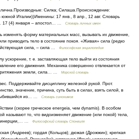
Силична.Производные: Силка; Силаша.Происхождение:
в южной Италии))Именины: 17 янв., 8 апр., 12 авг. Словарь
. 17 (4) января – апостол… …
Словарь личных имен
 изменять форму материальных масс, вызывать их движение,
или приводить тело в состояние покоя. «Живая» сила (редко
действующая сила, – сила …
Философская энциклопедия
 ускорение, т. е. заставляющая тело выйти из состояния
авление его движения. Механика совершенно отвлекается от
 притяжения земли, сила… …
Морской словарь
вес. Поддерживайте дисциплину железной рукой. Прот.
инство, значение, причина, суть быть в силах, взять силой, в
л, выбившийся из… …
Словарь синонимов
вии (скорее греческое energeia, чем dynamis). В особом
ой называют то, что видоизменяет движение (или покой) тела,
пу инерции,… …
Философский словарь Спонвиля
ская (Андреев); гордая (Кольцов); дюжая (Дрожжин); крепкая