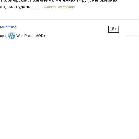
я (Коринфский, Розенгейм); мятежная (Фруг); непомерная
асов); сила удаль… …
Словарь эпитетов
Advertising
18+
upal,
WordPress, MODx.